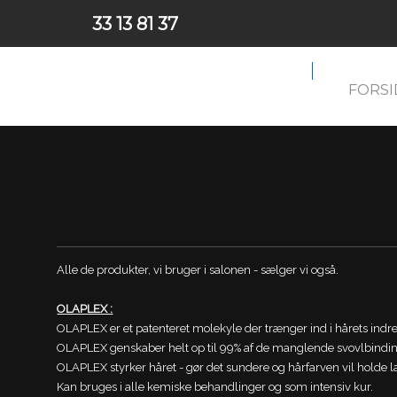
33 13 81 37
FORSI
Alle de produkter, vi bruger i salonen - sælger vi også.
OLAPLEX :
OLAPLEX er et patenteret molekyle der trænger ind i hårets indre
OLAPLEX genskaber helt op til 99% af de manglende svovlbinding
OLAPLEX styrker håret - gør det sundere og hårfarven vil holde 
Kan bruges i alle kemiske behandlinger og som intensiv kur.