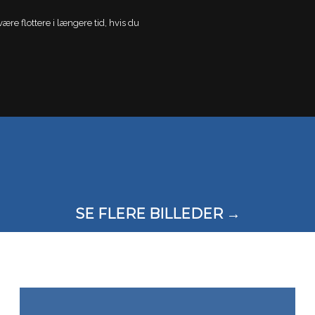
re flottere i længere tid, hvis du
SE FLERE BILLEDER ​→