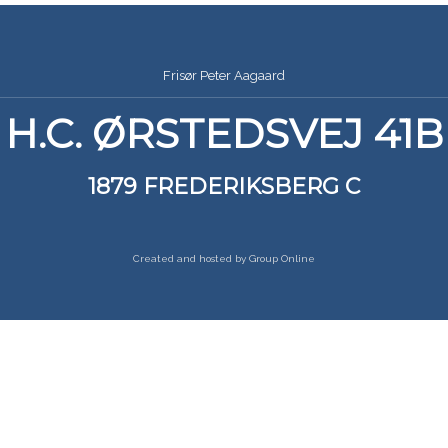
​Frisør Peter Aagaard​
H.C. ØRSTEDSVEJ 41B
1879 FREDERIKSBERG C
Created and hosted by Group Online