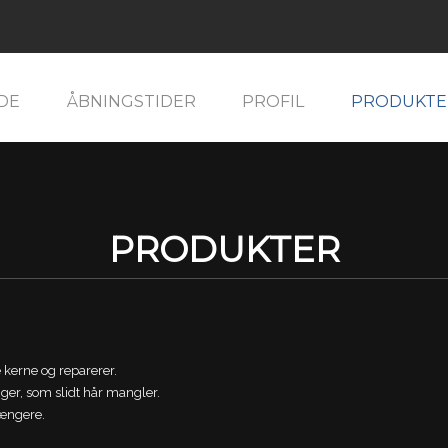
DE
ÅBNINGSTIDER
PROFIL
PRODUKTE
PRODUKTER​
 kerne og reparerer.
er, som slidt hår mangler.
længere.